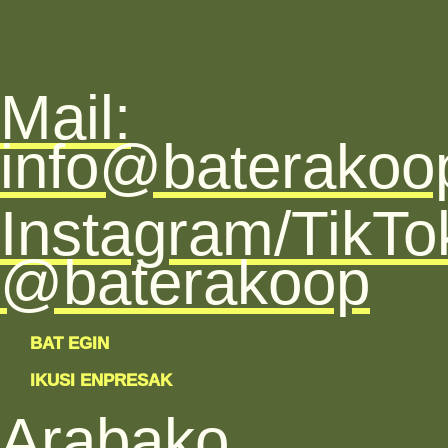
Kolektibotasune
Mail:
ekiten zaio.
info@baterakoo
Instagram/TikTo
@baterakoop
BAT EGIN
IKUSI ENPRESAK
Arabako