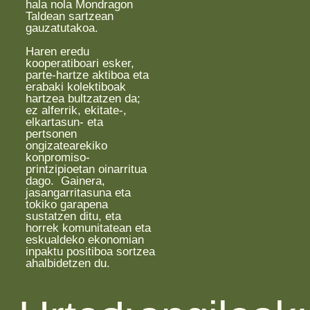
hala nola Mondragon
Taldean sartzean
gauzatutakoa.
Haren eredu
kooperatiboari esker,
parte-hartze aktiboa eta
erabaki kolektiboak
hartzea bultzatzen da;
ez alferrik, ekitate-,
elkartasun- eta
pertsonen
ongizatearekiko
konpromiso-
printzipioetan oinarritua
dago.
Gainera,
jasangarritasuna eta
tokiko garapena
sustatzen ditu, eta
horrek komunitatean eta
eskualdeko ekonomian
inpaktu positiboa sortzea
ahalbidetzen du.