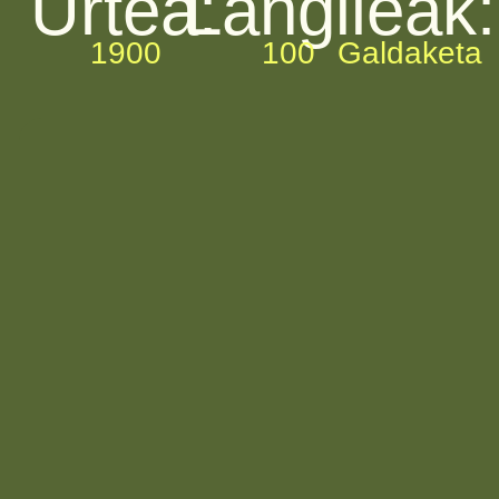
Urtea:
Langileak:
1900
100
Galdaketa