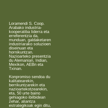
Loramendi S. Coop.
Arabako industria-
kooperatiba liderra eta
erreferentzia da,
munduan, galdaketaren
industriarako soluzioen
diseinuan eta
hornikuntzan.
Nazioarteko presentzia
du Alemanian, Indian,
Mexikon, AEBn eta
Txinan.
Konpromiso sendoa du
kalitatearekin,
berrikuntzarekin eta
nazioartekotzearekin,
eta, 50 urte baino
gehiagoko ibilbidean
zehar, aliantza
estrategikoak egin ditu,