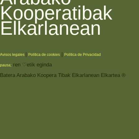
Kooperatibak
Elkarlanean
|
|
Avisos legales
Politica de cookies
Politica de Privacidad
ren ♡etik eginda
pausa;
Batera Arabako Koopera Tibak Elkarlanean Elkartea ®