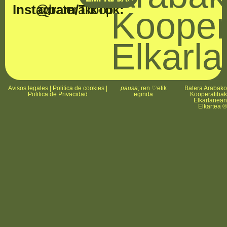
Instagram/TikTok:
@baterakoop
Kooper
Elkarl
Avisos legales
|
Politica de cookies
|
pausa;
ren ♡etik
Batera Arabak
Politica de Privacidad
eginda
Kooperatiba
Elkarlanea
Elkartea 