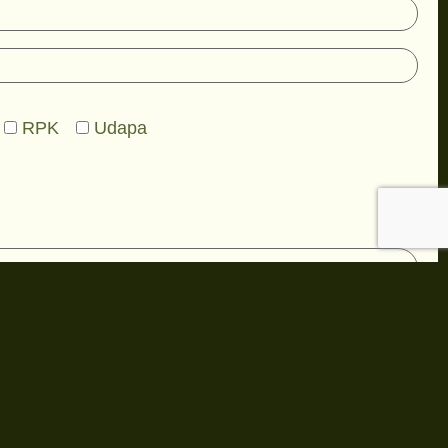
RPK
Udapa