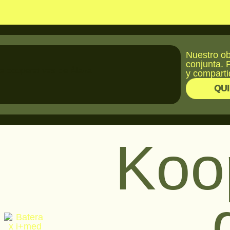
Nuestro ob
conjunta. 
y comparti
QU
Koo