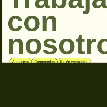
con
nosotr
Autonomía
Compromiso
Ilusión compartida