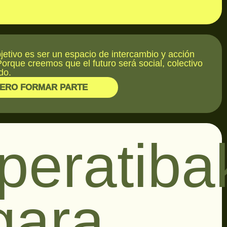
jetivo es ser un espacio de intercambio y acción
Porque creemos que el futuro será social, colectivo
do.
IERO FORMAR PARTE
peratiba
gara.