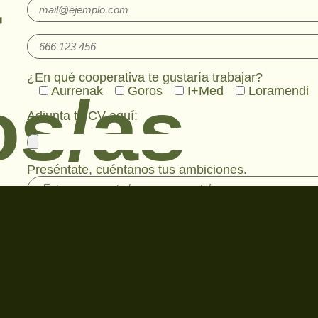
¿En qué cooperativa te gustaría trabajar?
os/as
Aurrenak
Goros
I+Med
Loramendi
Adjunta tu CV aquí:
Preséntate, cuéntanos tus ambiciones.
He leído y acepto la
Política de Privacidad
.