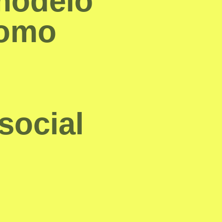
 modelo
como
social