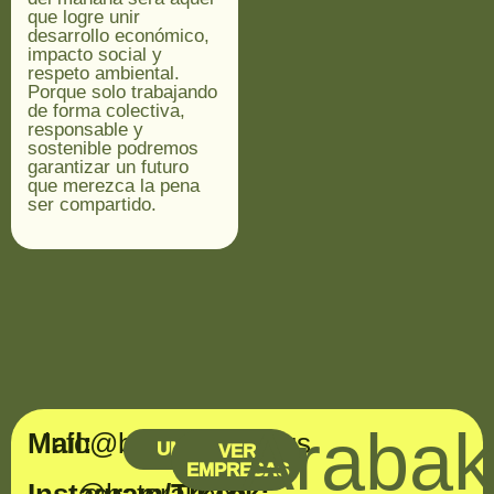
que logre unir
desarrollo económico,
impacto social y
respeto ambiental.
Porque solo trabajando
de forma colectiva,
responsable y
sostenible podremos
garantizar un futuro
que merezca la pena
ser compartido.
Araba
Mail:
info@baterakoop.eus
UNIRME
VER
EMPRESAS