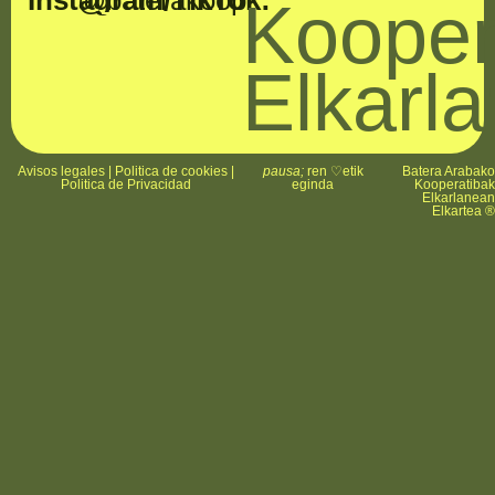
Instagram/TikTok:
@baterakoop
Kooper
Elkarl
Avisos legales
|
Politica de cookies
|
pausa;
ren ♡etik
Batera Arabak
Politica de Privacidad
eginda
Kooperatiba
Elkarlanea
Elkartea 